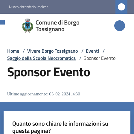
Vai al contenuto
Vai alla navigazione
Vai al footer
Nuovo circondario imolese
Comune di
Comune di Borgo
Borgo
Tossignano
Tossignano
Home
/
Vivere Borgo Tossignano
/
Eventi
/
Saggio della Scuola Neocromatica
/
Sponsor Evento
Amministrazione
Sponsor Evento
Novità
Ultimo aggiornamento
:
06-02-2024 14:30
Servizi
Vivere
Borgo
Quanto sono chiare le informazioni su
Tossignano
questa pagina?