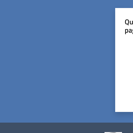
Qu
pa
Valut