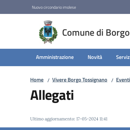
Vai al contenuto
Vai alla navigazione
Vai al footer
Nuovo circondario imolese
Comune di Borgo
Amministrazione
Novità
Serviz
Home
Vivere Borgo Tossignano
Eventi
/
/
Allegati
Ultimo aggiornamento
:
17-05-2024 11:41