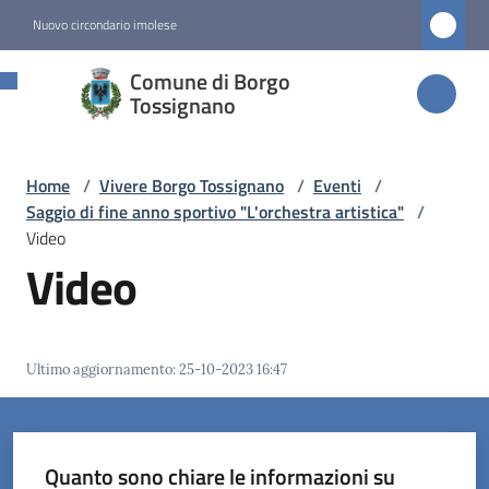
Vai al contenuto
Vai alla navigazione
Vai al footer
Nuovo circondario imolese
Comune di
Comune di Borgo
Borgo
Tossignano
Tossignano
Home
/
Vivere Borgo Tossignano
/
Eventi
/
Saggio di fine anno sportivo "L'orchestra artistica"
/
Amministrazione
Video
Video
Novità
Servizi
Ultimo aggiornamento
:
25-10-2023 16:47
Vivere
Borgo
Tossignano
Quanto sono chiare le informazioni su