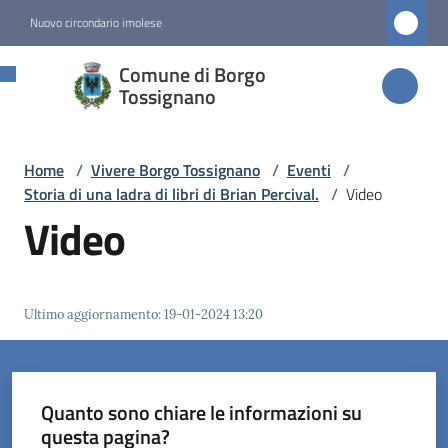
Vai al contenuto
Vai alla navigazione
Vai al footer
Nuovo circondario imolese
Comune di
Comune di Borgo
Borgo
Tossignano
Tossignano
Home
/
Vivere Borgo Tossignano
/
Eventi
/
Storia di una ladra di libri di Brian Percival.
/
Video
Amministrazione
Video
Novità
Ultimo aggiornamento
:
19-01-2024 13:20
Servizi
Vivere
Borgo
Quanto sono chiare le informazioni su
Tossignano
questa pagina?