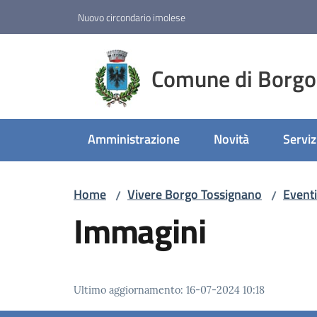
Vai al contenuto
Vai alla navigazione
Vai al footer
Nuovo circondario imolese
Comune di Borgo
Amministrazione
Novità
Serviz
Home
Vivere Borgo Tossignano
Eventi
/
/
Immagini
Ultimo aggiornamento
:
16-07-2024 10:18