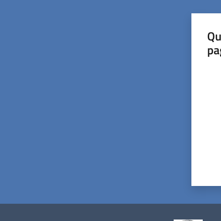
Qu
pa
Valut