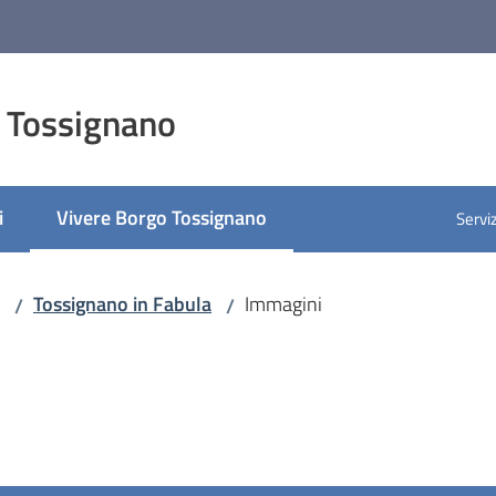
 Tossignano
i
Vivere Borgo Tossignano
Serviz
Menu selezionato
Tossignano in Fabula
Immagini
/
/