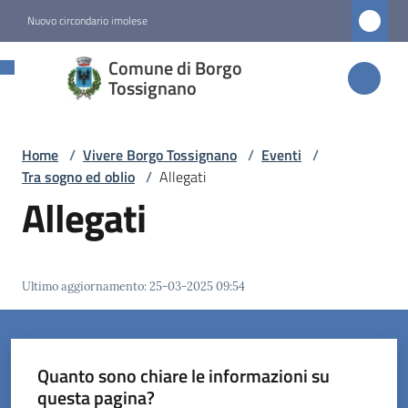
Vai al contenuto
Vai alla navigazione
Vai al footer
Nuovo circondario imolese
Comune di
Comune di Borgo
Borgo
Tossignano
Tossignano
Home
/
Vivere Borgo Tossignano
/
Eventi
/
Tra sogno ed oblio
/
Allegati
Amministrazione
Allegati
Novità
Ultimo aggiornamento
:
25-03-2025 09:54
Servizi
Vivere
Borgo
Quanto sono chiare le informazioni su
Tossignano
questa pagina?