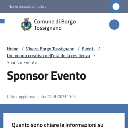
Vai al contenuto
Vai alla navigazione
Vai al footer
Nuovo circondario imolese
Comune di
Comune di Borgo
Borgo
Tossignano
Tossignano
Home
/
Vivere Borgo Tossignano
/
Eventi
/
Un mondo creativo nell'età della resilienza
/
Amministrazione
Sponsor Evento
Sponsor Evento
Novità
Servizi
Ultimo aggiornamento
:
22-01-2024 10:43
Vivere
Borgo
Tossignano
Quanto sono chiare le informazioni su