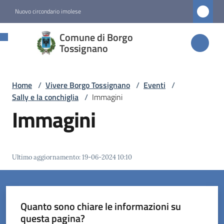
Vai al contenuto
Vai alla navigazione
Vai al footer
Nuovo circondario imolese
Comune di
Comune di Borgo
Borgo
Tossignano
Tossignano
Home
/
Vivere Borgo Tossignano
/
Eventi
/
Sally e la conchiglia
/
Immagini
Amministrazione
Immagini
Novità
Ultimo aggiornamento
:
19-06-2024 10:10
Servizi
Vivere
Borgo
Quanto sono chiare le informazioni su
Tossignano
questa pagina?