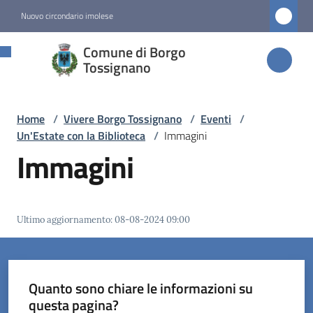
Vai al contenuto
Vai alla navigazione
Vai al footer
Nuovo circondario imolese
Comune di
Comune di Borgo
Borgo
Tossignano
Tossignano
Home
/
Vivere Borgo Tossignano
/
Eventi
/
Un'Estate con la Biblioteca
/
Immagini
Amministrazione
Immagini
Novità
Ultimo aggiornamento
:
08-08-2024 09:00
Servizi
Vivere
Borgo
Quanto sono chiare le informazioni su
Tossignano
questa pagina?