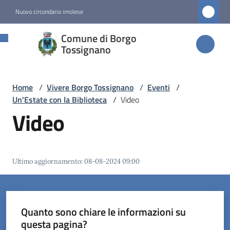
Vai al contenuto
Vai alla navigazione
Vai al footer
Nuovo circondario imolese
Comune di
Comune di Borgo
Borgo
Tossignano
Tossignano
Home
/
Vivere Borgo Tossignano
/
Eventi
/
Un'Estate con la Biblioteca
/
Video
Amministrazione
Video
Novità
Ultimo aggiornamento
:
08-08-2024 09:00
Servizi
Vivere
Borgo
Quanto sono chiare le informazioni su
Tossignano
questa pagina?