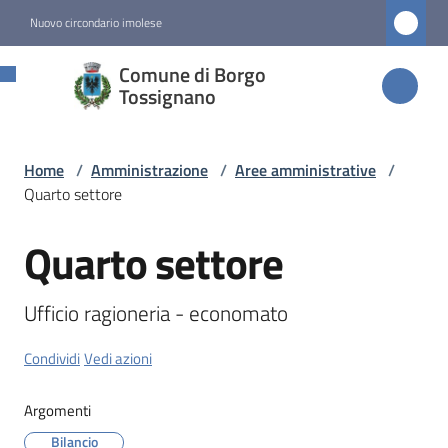
Vai al contenuto
Vai alla navigazione
Vai al footer
Nuovo circondario imolese
Comune di
Comune di Borgo
Borgo
Tossignano
Tossignano
Home
/
Amministrazione
/
Aree amministrative
/
Quarto settore
Amministrazione
Menu selezionato
Quarto settore
Salta al contenuto
Novità
Ufficio ragioneria - economato
Servizi
Condividi
Vedi azioni
Vivere
Argomenti
Borgo
Bilancio