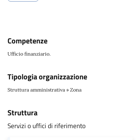
Tossignano
Competenze
Servizi
on-
Ufficio finanziario.
line
Prenotazioni
Tipologia organizzazione
Tutti
Struttura amministrativa » Zona
gli
argomenti
Struttura
Servizi o uffici di riferimento