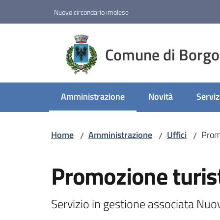
Vai al contenuto
Vai alla navigazione
Vai al footer
Nuovo circondario imolese
Comune di Borgo
Amministrazione
Novità
Serviz
Menu selezionato
Home
Amministrazione
Uffici
Promo
/
/
/
Salta al contenuto
Promozione turisti
Servizio in gestione associata Nuo