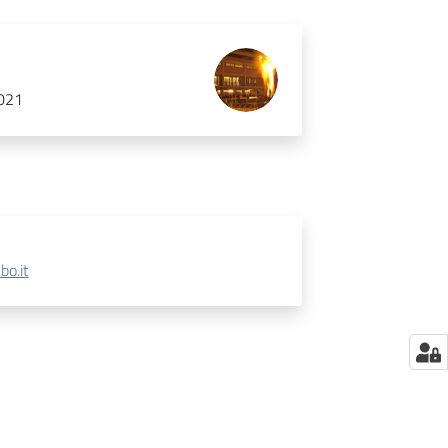
0021
bo.it