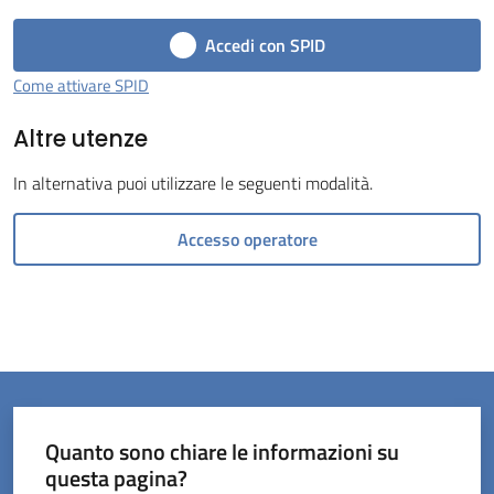
Accedi con SPID
Come attivare SPID
Altre utenze
Servizi
on-
In alternativa puoi utilizzare le seguenti modalità.
line
Accesso operatore
Prenotazioni
Tutti
gli
argomenti
Menu selezionato
Quanto sono chiare le informazioni su
questa pagina?