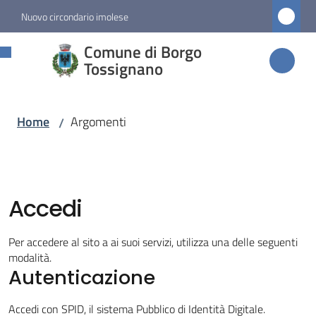
Vai al contenuto
Vai alla navigazione
Vai al footer
Nuovo circondario imolese
Comune di
Comune di Borgo
Borgo
Tossignano
Tossignano
Home
Argomenti
/
Amministrazione
Novità
Accedi
Servizi
Per accedere al sito a ai suoi servizi, utilizza una delle seguenti
modalità.
Autenticazione
Vivere
Borgo
Accedi con SPID, il sistema Pubblico di Identità Digitale.
Tossignano