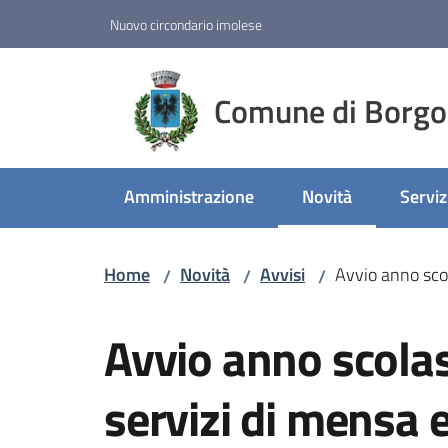
Vai al contenuto
Vai alla navigazione
Vai al footer
Nuovo circondario imolese
Comune di Borgo
Amministrazione
Novità
Serviz
Menu selezionato
Home
Novità
Avvisi
Avvio anno sco
/
/
/
Salta al contenuto
Avvio anno scola
servizi di mensa 