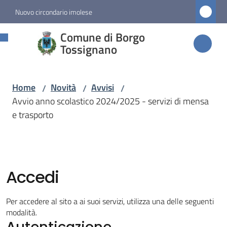
Vai al contenuto
Vai alla navigazione
Vai al footer
Nuovo circondario imolese
Comune di
Comune di Borgo
Borgo
Tossignano
Tossignano
Home
Novità
Avvisi
/
/
/
Avvio anno scolastico 2024/2025 - servizi di mensa
Amministrazione
e trasporto
Novità
Menu selezionato
Accedi
Servizi
Per accedere al sito a ai suoi servizi, utilizza una delle seguenti
Vivere
modalità.
Autenticazione
Borgo