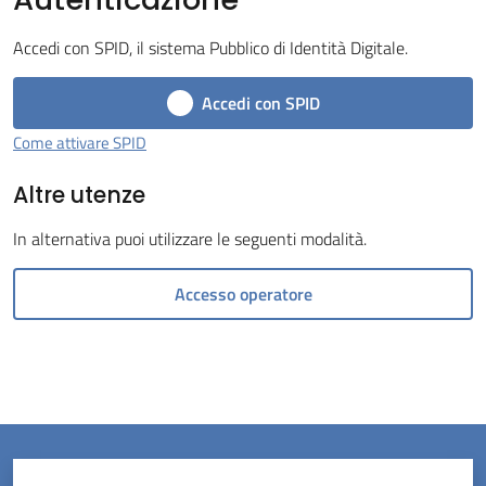
Tossignano
Accedi con SPID, il sistema Pubblico di Identità Digitale.
Accedi con SPID
Come attivare SPID
Servizi
Altre utenze
on-
line
In alternativa puoi utilizzare le seguenti modalità.
Prenotazioni
Accesso operatore
Tutti
gli
argomenti