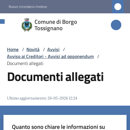
Vai al contenuto
Vai alla navigazione
Vai al footer
Nuovo circondario imolese
Comune di
Comune di Borgo
Borgo
Tossignano
Tossignano
Home
/
Novità
/
Avvisi
/
Avviso ai Creditori - Avvisi ad opponendum
/
Amministrazione
Documenti allegati
Documenti allegati
Novità
Menu selezionato
Ultimo aggiornamento
:
26-05-2026 12:24
Servizi
Vivere
Borgo
Quanto sono chiare le informazioni su