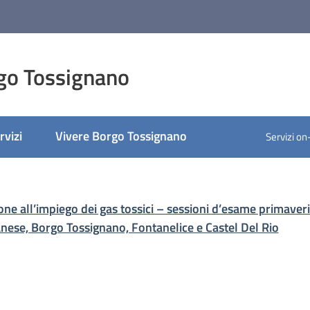
go Tossignano
rvizi
Vivere Borgo Tossignano
Servizi on
ato
one all’impiego dei gas tossici – sessioni d’esame primaver
anese, Borgo Tossignano, Fontanelice e Castel Del Rio