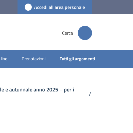
Accedi all'area personale
Cerca
-line
Prenotazioni
Tutti gli argomenti
ile e autunnale anno 2025 – per i
/