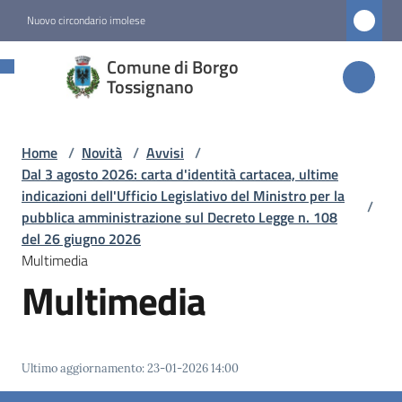
Vai al contenuto
Vai alla navigazione
Vai al footer
Nuovo circondario imolese
Comune di
Comune di Borgo
Borgo
Tossignano
Tossignano
Home
/
Novità
/
Avvisi
/
Dal 3 agosto 2026: carta d'identità cartacea, ultime
Amministrazione
indicazioni dell'Ufficio Legislativo del Ministro per la
/
pubblica amministrazione sul Decreto Legge n. 108
del 26 giugno 2026
Novità
Multimedia
Menu selezionato
Multimedia
Servizi
Vivere
Ultimo aggiornamento
:
23-01-2026 14:00
Borgo