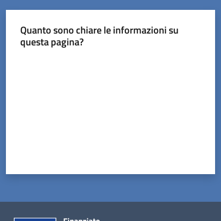
Tossignano
Quanto sono chiare le informazioni su
questa pagina?
Valuta da 1 a 5 stelle
Servizi
on-
line
Prenotazioni
Tutti
gli
argomenti