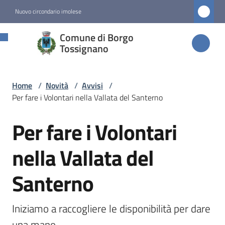
Vai al contenuto
Vai alla navigazione
Vai al footer
Nuovo circondario imolese
Comune di
Comune di Borgo
Borgo
Tossignano
Tossignano
Home
/
Novità
/
Avvisi
/
Per fare i Volontari nella Vallata del Santerno
Amministrazione
Per fare i Volontari
Salta al contenuto
Novità
Menu selezionato
nella Vallata del
Santerno
Servizi
Vivere
Iniziamo a raccogliere le disponibilità per dare 
Borgo
una mano