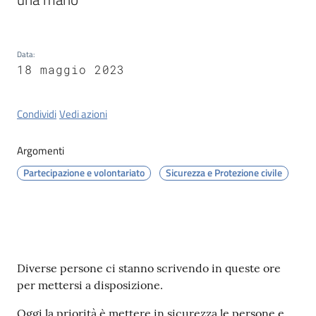
Tossignano
Data
:
18 maggio 2023
Servizi
on-
Condividi
Vedi azioni
line
Argomenti
Prenotazioni
Partecipazione e volontariato
Sicurezza e Protezione civile
Tutti
gli
argomenti
Contenuto
Diverse persone ci stanno scrivendo in queste ore
per mettersi a disposizione.
Oggi la priorità è mettere in sicurezza le persone e