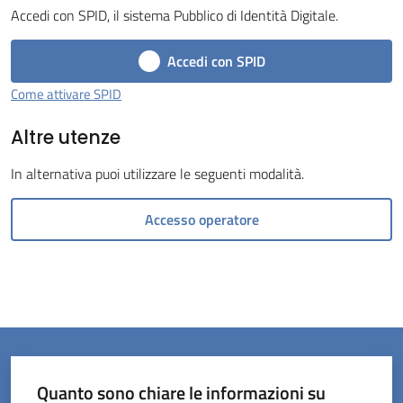
Accedi con SPID, il sistema Pubblico di Identità Digitale.
Tossignano
Accedi con SPID
Come attivare SPID
Altre utenze
Servizi
on-
In alternativa puoi utilizzare le seguenti modalità.
line
Accesso operatore
Prenotazioni
Tutti
gli
argomenti
Quanto sono chiare le informazioni su