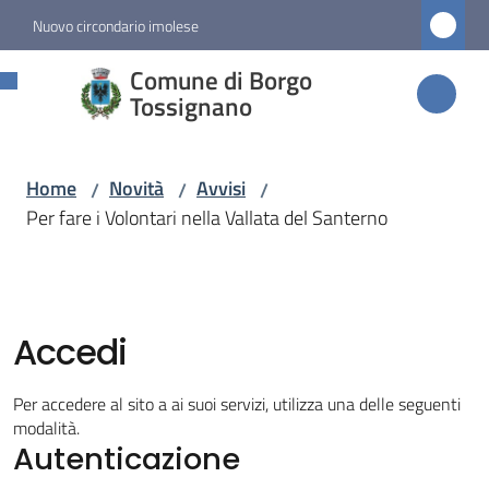
Vai al contenuto
Vai alla navigazione
Vai al footer
Nuovo circondario imolese
Comune di
Comune di Borgo
Borgo
Tossignano
Tossignano
Home
Novità
Avvisi
/
/
/
Per fare i Volontari nella Vallata del Santerno
Amministrazione
Novità
Menu selezionato
Accedi
Servizi
Per accedere al sito a ai suoi servizi, utilizza una delle seguenti
modalità.
Autenticazione
Vivere
Borgo