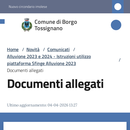
Vai al contenuto
Vai alla navigazione
Vai al footer
Nuovo circondario imolese
Comune di
Comune di Borgo
Borgo
Tossignano
Tossignano
Home
/
Novità
/
Comunicati
/
Alluvione 2023 e 2024 - Istruzioni utilizzo
/
Amministrazione
piattaforma Sfinge Alluvione 2023
Documenti allegati
Documenti allegati
Novità
Menu selezionato
Servizi
Ultimo aggiornamento
:
04-04-2026 13:27
Vivere
Borgo