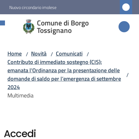
Vai al contenuto
Vai alla navigazione
Vai al footer
Nuovo circondario imolese
Comune di
Comune di Borgo
Borgo
Tossignano
Tossignano
Home
Novità
Comunicati
/
/
/
Contributo di immediato sostegno (CIS):
Amministrazione
emanata l’Ordinanza per la presentazione delle
/
domande di saldo per l’emergenza di settembre
Novità
2024
Menu selezionato
Multimedia
Servizi
Vivere
Accedi
Borgo