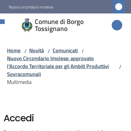
Vai al contenuto
Vai alla navigazione
Vai al footer
Nuovo circondario imolese
Comune di
Comune di Borgo
Borgo
Tossignano
Tossignano
Home
Novità
Comunicati
/
/
/
Nuovo Circondario Imolese: approvato
Amministrazione
l’Accordo Territoriale per gli Ambiti Produttivi
/
Sovracomunali
Novità
Multimedia
Menu selezionato
Servizi
Accedi
Vivere
Borgo