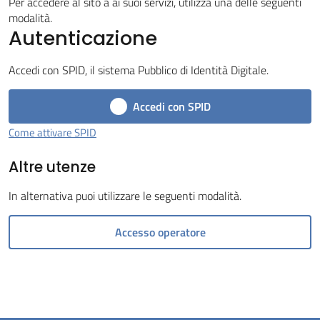
Per accedere al sito a ai suoi servizi, utilizza una delle seguenti
Tossignano
modalità.
Autenticazione
Accedi con SPID, il sistema Pubblico di Identità Digitale.
Accedi con SPID
Servizi
on-
Come attivare SPID
line
Altre utenze
Prenotazioni
In alternativa puoi utilizzare le seguenti modalità.
Tutti
Accesso operatore
gli
argomenti