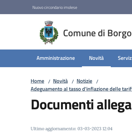
Vai al contenuto
Vai alla navigazione
Vai al footer
Nuovo circondario imolese
Comune di Borgo
Amministrazione
Novità
Serviz
Menu selezionato
Home
Novità
Notizie
/
/
/
Adeguamento al tasso d'inflazione delle tariff
Documenti allega
Ultimo aggiornamento
:
03-03-2023 12:04