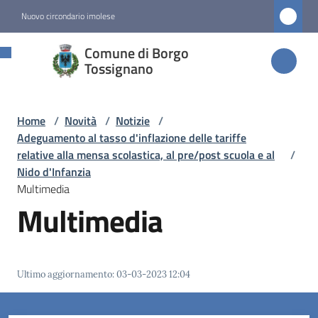
Vai al contenuto
Vai alla navigazione
Vai al footer
Nuovo circondario imolese
Comune di
Comune di Borgo
Borgo
Tossignano
Tossignano
Home
/
Novità
/
Notizie
/
Adeguamento al tasso d'inflazione delle tariffe
Amministrazione
relative alla mensa scolastica, al pre/post scuola e al
/
Nido d'Infanzia
Multimedia
Novità
Multimedia
Menu selezionato
Servizi
Ultimo aggiornamento
:
03-03-2023 12:04
Vivere
Borgo