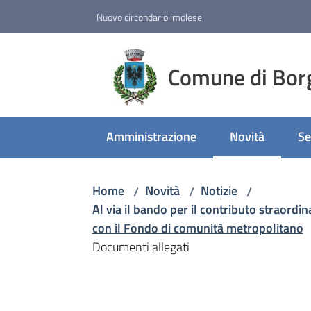
Vai al contenuto
Vai alla navigazione
Vai al footer
Nuovo circondario imolese
Comune di Bor
Amministrazione
Novità
Se
Menu selezion
Home
Novità
Notizie
/
/
/
Al via il bando per il contributo straordin
con il Fondo di comunità metropolitano
Documenti allegati