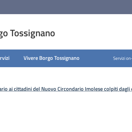
go Tossignano
rvizi
Vivere Borgo Tossignano
Servizi on
ato
ario ai cittadini del Nuovo Circondario Imolese colpiti dagli 