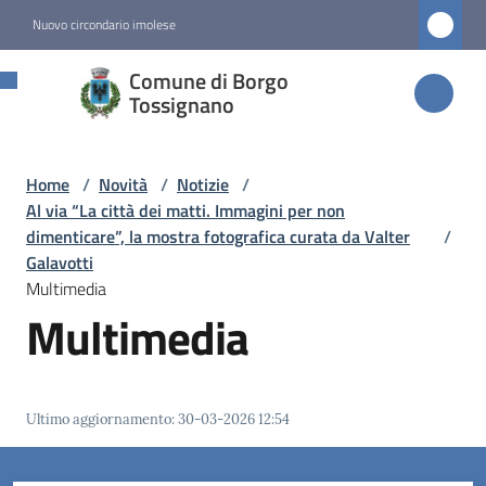
Vai al contenuto
Vai alla navigazione
Vai al footer
Nuovo circondario imolese
Comune di
Comune di Borgo
Borgo
Tossignano
Tossignano
Home
/
Novità
/
Notizie
/
Al via “La città dei matti. Immagini per non
Amministrazione
dimenticare”, la mostra fotografica curata da Valter
/
Galavotti
Multimedia
Novità
Multimedia
Menu selezionato
Servizi
Ultimo aggiornamento
:
30-03-2026 12:54
Vivere
Borgo