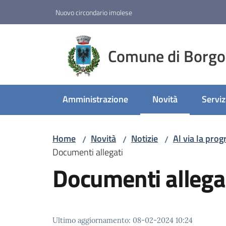
Vai al contenuto
Vai alla navigazione
Vai al footer
Nuovo circondario imolese
Comune di Borgo
Amministrazione
Novità
Serviz
Menu selezionato
Home
Novità
Notizie
Al via la pro
/
/
/
Documenti allegati
Documenti allega
Ultimo aggiornamento
:
08-02-2024 10:24