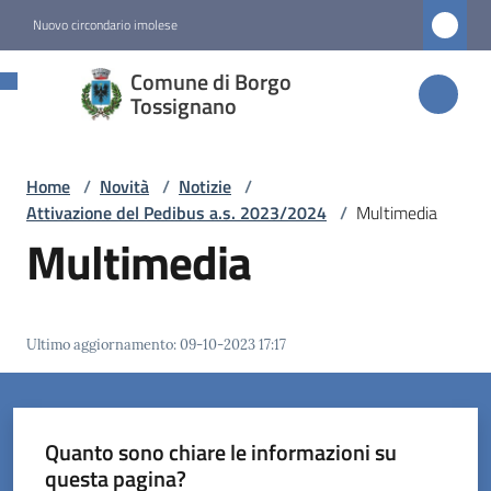
Vai al contenuto
Vai alla navigazione
Vai al footer
Nuovo circondario imolese
Comune di
Comune di Borgo
Borgo
Tossignano
Tossignano
Home
/
Novità
/
Notizie
/
Attivazione del Pedibus a.s. 2023/2024
/
Multimedia
Amministrazione
Multimedia
Novità
Menu selezionato
Ultimo aggiornamento
:
09-10-2023 17:17
Servizi
Vivere
Quanto sono chiare le informazioni su
Borgo
questa pagina?