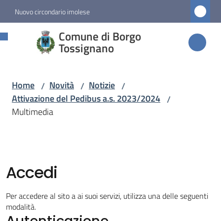
Vai al contenuto
Vai alla navigazione
Vai al footer
Nuovo circondario imolese
Comune di
Comune di Borgo
Borgo
Tossignano
Tossignano
Home
Novità
Notizie
/
/
/
Attivazione del Pedibus a.s. 2023/2024
/
Amministrazione
Multimedia
Novità
Menu selezionato
Accedi
Servizi
Per accedere al sito a ai suoi servizi, utilizza una delle seguenti
Vivere
modalità.
Autenticazione
Borgo