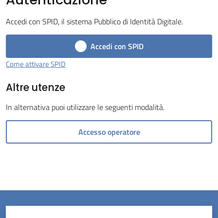
Tossignano
Accedi con SPID, il sistema Pubblico di Identità Digitale.
Accedi con SPID
Come attivare SPID
Servizi
Altre utenze
on-
line
In alternativa puoi utilizzare le seguenti modalità.
Prenotazioni
Accesso operatore
Tutti
gli
argomenti