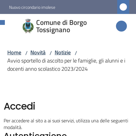
Vai al contenuto
Vai alla navigazione
Vai al footer
Nuovo circondario imolese
Comune di
Comune di Borgo
Borgo
Tossignano
Tossignano
Home
Novità
Notizie
/
/
/
Avvio sportello di ascolto per le famiglie, gli alunni e i
Amministrazione
docenti anno scolastico 2023/2024
Novità
Menu selezionato
Accedi
Servizi
Per accedere al sito a ai suoi servizi, utilizza una delle seguenti
Vivere
modalità.
Autenticazione
Borgo