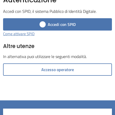
Tossignano
Accedi con SPID, il sistema Pubblico di Identità Digitale.
Accedi con SPID
Come attivare SPID
Servizi
Altre utenze
on-
line
In alternativa puoi utilizzare le seguenti modalità.
Prenotazioni
Accesso operatore
Tutti
gli
argomenti