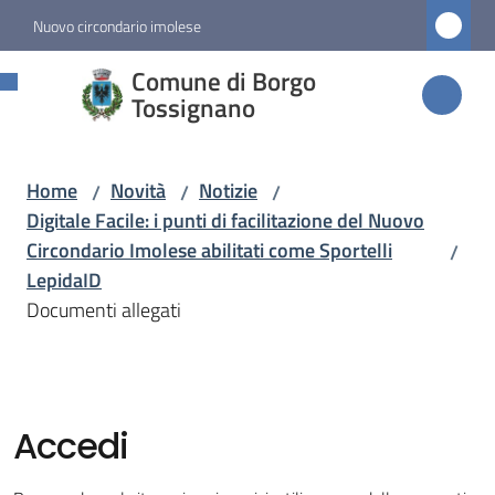
Vai al contenuto
Vai alla navigazione
Vai al footer
Nuovo circondario imolese
Comune di
Comune di Borgo
Borgo
Tossignano
Tossignano
Home
Novità
Notizie
/
/
/
Digitale Facile: i punti di facilitazione del Nuovo
Amministrazione
Circondario Imolese abilitati come Sportelli
/
LepidaID
Novità
Documenti allegati
Menu selezionato
Servizi
Accedi
Vivere
Borgo