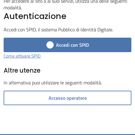
Per accedere al sito a ai suoi servizi, utilizza una delle seguenti
Tossignano
modalità.
Autenticazione
Accedi con SPID, il sistema Pubblico di Identità Digitale.
Accedi con SPID
Servizi
on-
Come attivare SPID
line
Altre utenze
Prenotazioni
In alternativa puoi utilizzare le seguenti modalità.
Tutti
Accesso operatore
gli
argomenti