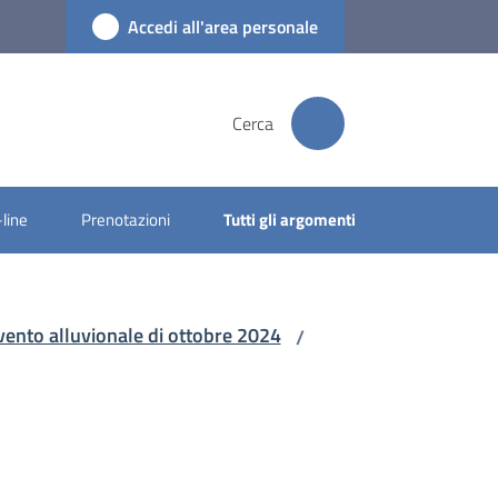
Accedi all'area personale
Cerca
-line
Prenotazioni
Tutti gli argomenti
evento alluvionale di ottobre 2024
/