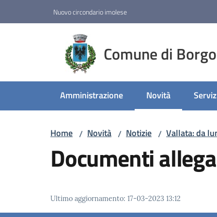
Vai al contenuto
Vai alla navigazione
Vai al footer
Nuovo circondario imolese
Comune di Borgo
Amministrazione
Novità
Serviz
Menu selezionato
Home
Novità
Notizie
Vallata: da l
/
/
/
Documenti allega
Ultimo aggiornamento
:
17-03-2023 13:12