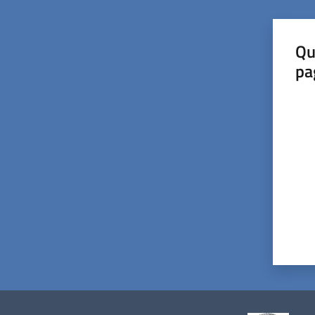
Qu
pa
Valut