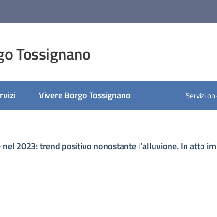
go Tossignano
rvizi
Vivere Borgo Tossignano
Servizi on
ato
l 2023: trend positivo nonostante l’alluvione. In atto imp