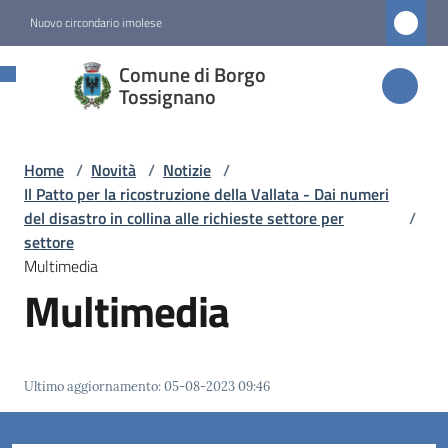
Vai al contenuto
Vai alla navigazione
Vai al footer
Nuovo circondario imolese
Comune di
Comune di Borgo
Borgo
Tossignano
Tossignano
Home
/
Novità
/
Notizie
/
Il Patto per la ricostruzione della Vallata - Dai numeri
Amministrazione
del disastro in collina alle richieste settore per
/
settore
Multimedia
Novità
Multimedia
Menu selezionato
Servizi
Ultimo aggiornamento
:
05-08-2023 09:46
Vivere
Borgo