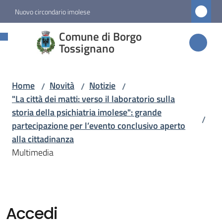
Vai al contenuto
Vai alla navigazione
Vai al footer
Nuovo circondario imolese
Comune di
Comune di Borgo
Borgo
Tossignano
Tossignano
Home
Novità
Notizie
/
/
/
"La città dei matti: verso il laboratorio sulla
Amministrazione
storia della psichiatria imolese": grande
/
partecipazione per l’evento conclusivo aperto
Novità
alla cittadinanza
Menu selezionato
Multimedia
Servizi
Vivere
Accedi
Borgo