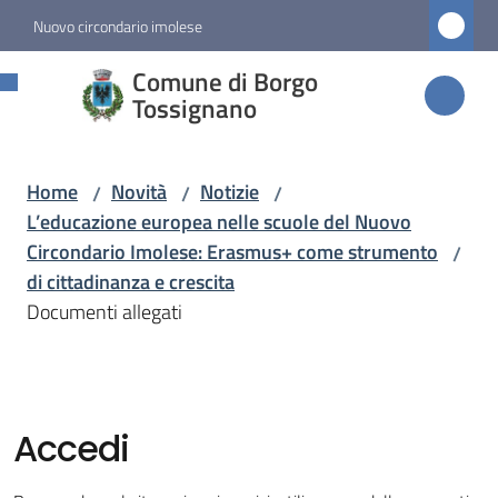
Vai al contenuto
Vai alla navigazione
Vai al footer
Nuovo circondario imolese
Comune di
Comune di Borgo
Borgo
Tossignano
Tossignano
Home
Novità
Notizie
/
/
/
L’educazione europea nelle scuole del Nuovo
Amministrazione
Circondario Imolese: Erasmus+ come strumento
/
di cittadinanza e crescita
Novità
Documenti allegati
Menu selezionato
Servizi
Accedi
Vivere
Borgo