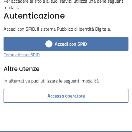
Per accedere al sito a ai suoi servizi, utilizza una delle seguenti
Tossignano
modalità.
Autenticazione
Accedi con SPID, il sistema Pubblico di Identità Digitale.
Accedi con SPID
Servizi
on-
Come attivare SPID
line
Altre utenze
Prenotazioni
In alternativa puoi utilizzare le seguenti modalità.
Tutti
Accesso operatore
gli
argomenti