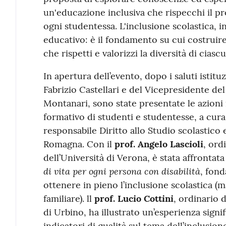
un'educazione inclusiva che rispecchi il pro
ogni studentessa. L'inclusione scolastica, i
educativo: è il fondamento su cui costrui
che rispetti e valorizzi la diversità di ciasc
In apertura dell’evento, dopo i saluti istitu
Fabrizio Castellari e del Vicepresidente d
Montanari, sono state presentate le azioni
formativo di studenti e studentesse, a cura
responsabile Diritto allo Studio scolastico 
Romagna. Con il
prof. Angelo Lascioli
, ord
dell’Università di Verona, è stata affrontat
di vita per ogni persona con disabilità
, fond
ottenere in pieno l’inclusione scolastica (m
familiare). ll
prof. Lucio Cottini
, ordinario 
di Urbino, ha illustrato un’esperienza signif
indicatori di qualità sul tema dell’inclusi