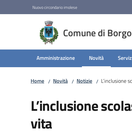
Vai al contenuto
Vai alla navigazione
Vai al footer
Nuovo circondario imolese
Comune di Borgo
Amministrazione
Novità
Serviz
Menu selezionato
Home
Novità
Notizie
L’inclusione sc
/
/
/
Salta al contenuto
L’inclusione scola
vita