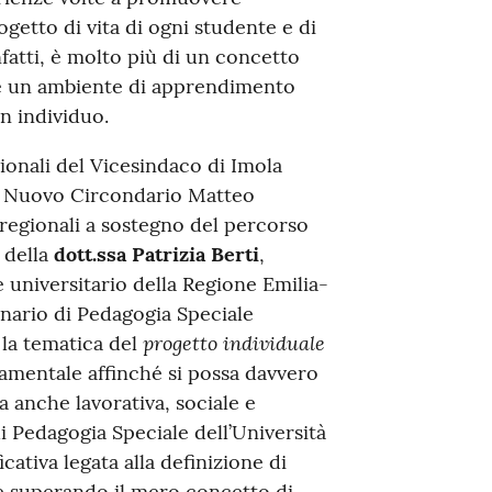
getto di vita di ogni studente e di
nfatti, è molto più di un concetto
re un ambiente di apprendimento
un individuo.
zionali del Vicesindaco di Imola
el Nuovo Circondario Matteo
 regionali a sostegno del percorso
 della
dott.ssa Patrizia Berti
,
e universitario della Regione Emilia-
inario di Pedagogia Speciale
progetto individuale
a la tematica del
amentale affinché si possa davvero
a anche lavorativa, sociale e
di Pedagogia Speciale dell’Università
icativa legata alla definizione di
one superando il mero concetto di