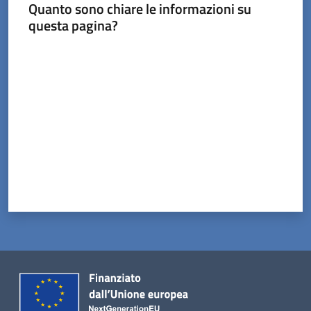
Tossignano
Quanto sono chiare le informazioni su
questa pagina?
Valuta da 1 a 5 stelle
Servizi
on-
line
Prenotazioni
Tutti
gli
argomenti