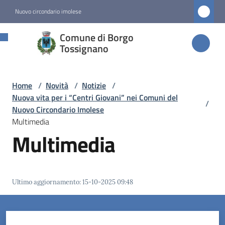
Vai al contenuto
Vai alla navigazione
Vai al footer
Nuovo circondario imolese
Comune di
Comune di Borgo
Borgo
Tossignano
Tossignano
Home
/
Novità
/
Notizie
/
Nuova vita per i “Centri Giovani” nei Comuni del
/
Amministrazione
Nuovo Circondario Imolese
Multimedia
Multimedia
Novità
Menu selezionato
Servizi
Ultimo aggiornamento
:
15-10-2025 09:48
Vivere
Borgo