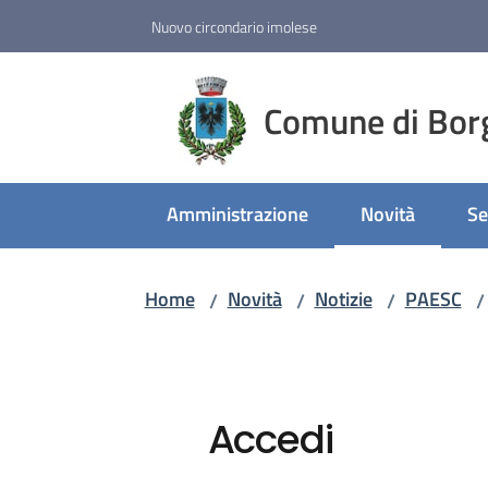
Vai al contenuto
Vai alla navigazione
Vai al footer
Nuovo circondario imolese
Comune di Bor
Amministrazione
Novità
Se
Menu selezion
Home
Novità
Notizie
PAESC
/
/
/
/
Accedi