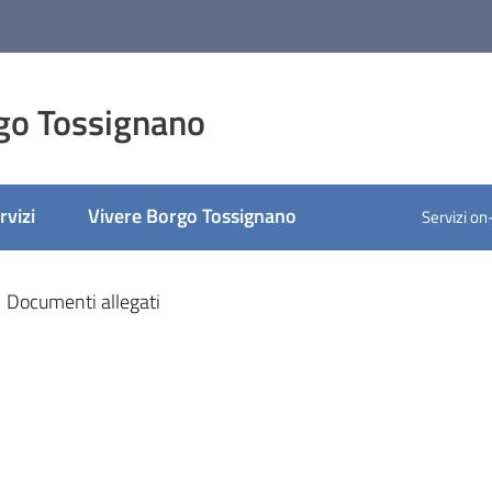
go Tossignano
rvizi
Vivere Borgo Tossignano
Servizi on
ato
Documenti allegati