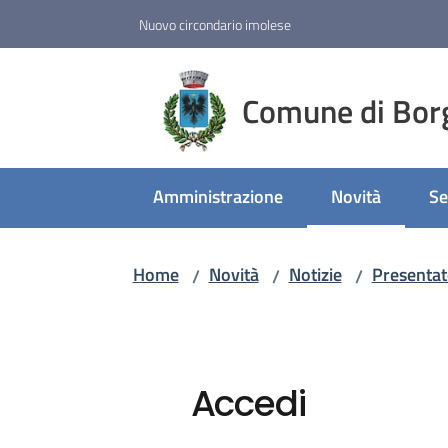
Vai al contenuto
Vai alla navigazione
Vai al footer
Nuovo circondario imolese
Comune di Bor
Amministrazione
Novità
Se
Menu selezion
Home
Novità
Notizie
Presentat
/
/
/
Accedi