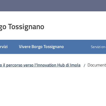
go Tossignano
rvizi
Vivere Borgo Tossignano
Servizi on
ato
o il percorso verso l’Innovation Hub di Imola
Documenti 
/