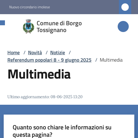
Vai al contenuto
Vai alla navigazione
Vai al footer
Nuovo circondario imolese
Comune di
Comune di Borgo
Borgo
Tossignano
Tossignano
Home
/
Novità
/
Notizie
/
Referendum popolari 8 - 9 giugno 2025
/
Multimedia
Amministrazione
Multimedia
Novità
Menu selezionato
Ultimo aggiornamento
:
08-06-2025 13:20
Servizi
Vivere
Quanto sono chiare le informazioni su
Borgo
questa pagina?