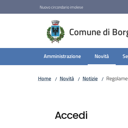
Vai al contenuto
Vai alla navigazione
Vai al footer
Nuovo circondario imolese
Comune di Bor
Amministrazione
Novità
Se
Menu selezion
Home
Novità
Notizie
Regolament
/
/
/
Accedi