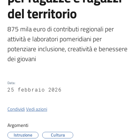
Tossignano
del territorio
875 mila euro di contributi regionali per 
attività e laboratori pomeridiani per 
Servizi
on-
potenziare inclusione, creatività e benessere 
line
dei giovani
Prenotazioni
Data
:
Tutti
25 febbraio 2026
gli
argomenti
Condividi
Vedi azioni
Argomenti
Istruzione
Cultura