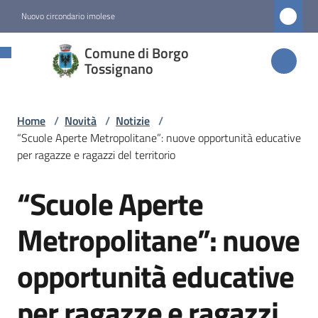
Vai al contenuto
Vai alla navigazione
Vai al footer
Nuovo circondario imolese
Comune di
Comune di Borgo
Borgo
Tossignano
Tossignano
Home
/
Novità
/
Notizie
/
“Scuole Aperte Metropolitane”: nuove opportunità educative
Amministrazione
per ragazze e ragazzi del territorio
“Scuole Aperte
Novità
Salta al contenuto
Menu selezionato
Metropolitane”: nuove
Servizi
opportunità educative
Vivere
per ragazze e ragazzi
Borgo