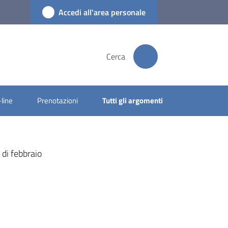
Accedi all'area personale
Cerca
-line
Prenotazioni
Tutti gli argomenti
 di febbraio