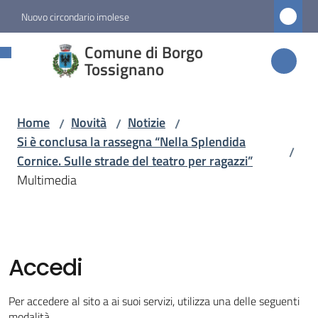
Vai al contenuto
Vai alla navigazione
Vai al footer
Nuovo circondario imolese
Comune di
Comune di Borgo
Borgo
Tossignano
Tossignano
Home
Novità
Notizie
/
/
/
Si è conclusa la rassegna “Nella Splendida
/
Amministrazione
Cornice. Sulle strade del teatro per ragazzi”
Multimedia
Novità
Menu selezionato
Servizi
Accedi
Vivere
Per accedere al sito a ai suoi servizi, utilizza una delle seguenti
Borgo
modalità.