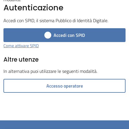
Autenticazione
Tossignano
Accedi con SPID, il sistema Pubblico di Identità Digitale.
Accedi con SPID
Servizi
Come attivare SPID
on-
Altre utenze
line
In alternativa puoi utilizzare le seguenti modalità.
Prenotazioni
Accesso operatore
Tutti
gli
argomenti