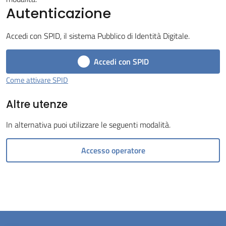
Autenticazione
Tossignano
Accedi con SPID, il sistema Pubblico di Identità Digitale.
Accedi con SPID
Servizi
Come attivare SPID
on-
Altre utenze
line
In alternativa puoi utilizzare le seguenti modalità.
Prenotazioni
Accesso operatore
Tutti
gli
argomenti