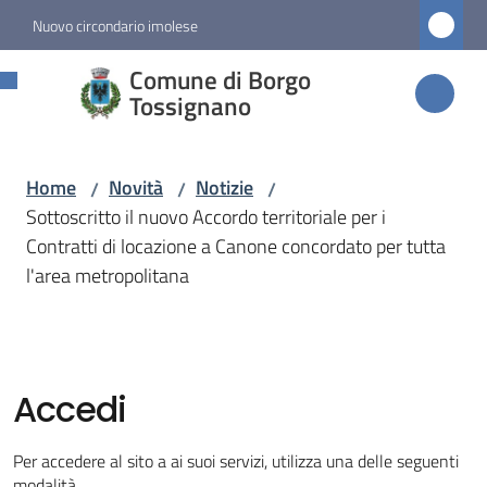
Vai al contenuto
Vai alla navigazione
Vai al footer
Nuovo circondario imolese
Comune di
Comune di Borgo
Borgo
Tossignano
Tossignano
Home
Novità
Notizie
/
/
/
Sottoscritto il nuovo Accordo territoriale per i
Amministrazione
Contratti di locazione a Canone concordato per tutta
l'area metropolitana
Novità
Menu selezionato
Servizi
Accedi
Vivere
Per accedere al sito a ai suoi servizi, utilizza una delle seguenti
Borgo
modalità.