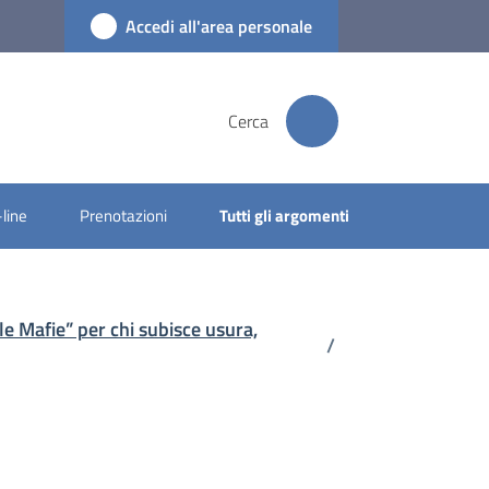
Accedi all'area personale
Cerca
-line
Prenotazioni
Tutti gli argomenti
 le Mafie” per chi subisce usura,
/