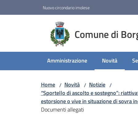
Vai al contenuto
Vai alla navigazione
Vai al footer
Nuovo circondario imolese
Comune di Bor
Amministrazione
Novità
Se
Menu selezion
Home
Novità
Notizie
/
/
/
“Sportello di ascolto e sostegno”: riattiv
estorsione o vive in situazione di sovra 
Documenti allegati