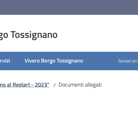
go Tossignano
rvizi
Vivere Borgo Tossignano
Servizi on
ato
mo al Restart - 2023"
Documenti allegati
/