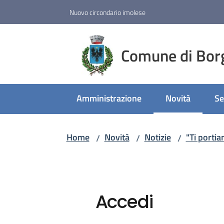
Vai al contenuto
Vai alla navigazione
Vai al footer
Nuovo circondario imolese
Comune di Bor
Amministrazione
Novità
Se
Menu selezion
Home
Novità
Notizie
"Ti portia
/
/
/
Accedi